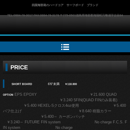
四国海部発のハードコア サーフボード ブランド
TEL:0884-76-3017 FAX:0884-76-3178 〒775-0501徳島県海部郡海陽町宍喰浦字古目84
MOVES SURFBOARDS
PRICE
6’6”未満
SHORT BOARD
￥118.800
EPS EPOXY ￥21.600 QUAD
OPTION
￥3.240 5FIN(QUAD FINのみ装着)
￥5.400 HEXEL-Sクロス4oz使用 ￥5.400
バフ仕上げ ￥8.640 樹脂カラー
￥5.400～ カーボンパッチ
￥3.240～ FUTURE FIN system No charge F.C.S. F
IN system
No charge