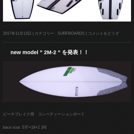
2017年11月13日
|
カテゴリー :
SURFBOARDS
|
コメントをどうぞ
new model ” 2M-2 ” を発表！！
ビーチブレイク用 コンペティーションボード
bace size: 5’8″×19×2 3/8