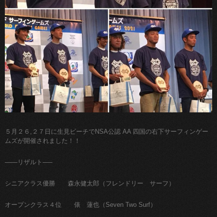
５月２６,２７日に生見ビーチでNSA公認 AA 四国の右下サーフィンゲー
ムズが開催されました！！
——リザルト—–
シニアクラス優勝 森永健太郎（フレンドリー サーフ）
オープンクラス４位 俵 蓮也（Seven Two Surf）